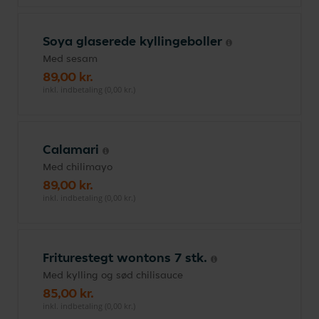
Soya glaserede kyllingeboller
Med sesam
89,00 kr.
inkl. indbetaling (0,00 kr.)
Calamari
Med chilimayo
89,00 kr.
inkl. indbetaling (0,00 kr.)
Friturestegt wontons 7 stk.
Med kylling og sød chilisauce
85,00 kr.
inkl. indbetaling (0,00 kr.)