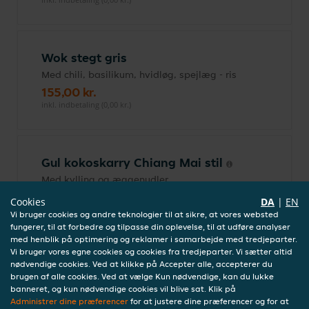
Wok stegt gris
Med chili, basilikum, hvidløg, spejlæg - ris
155,00 kr.
inkl. indbetaling (0,00 kr.)
Gul kokoskarry Chiang Mai stil
Med kylling og æggenudler
145,00 kr.
Cookies
DA
|
EN
inkl. indbetaling (0,00 kr.)
Vi bruger cookies og andre teknologier til at sikre, at vores websted
fungerer, til at forbedre og tilpasse din oplevelse, til at udføre analyser
med henblik på optimering og reklamer i samarbejde med tredjeparter.
Vi bruger vores egne cookies og cookies fra tredjeparter. Vi sætter altid
nødvendige cookies. Ved at klikke på Accepter alle, accepterer du
Sprød gris
brugen af alle cookies. Ved at vælge Kun nødvendige, kan du lukke
Stegt med chilli og forårsløg i sød soya -
banneret, og kun nødvendige cookies vil blive sat. Klik på
ris
Administrer dine præferencer
for at justere dine præferencer og for at