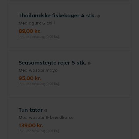
Thailandske fiskekager 4 stk.
Med agurk & chili
89,00 kr.
inkl. indbetaling (0,00 kr.)
Seasamstegte rejer 5 stk.
Med wasabi mayo
95,00 kr.
inkl. indbetaling (0,00 kr.)
Tun tatar
Med wasabi & brøndkarse
139,00 kr.
inkl. indbetaling (0,00 kr.)