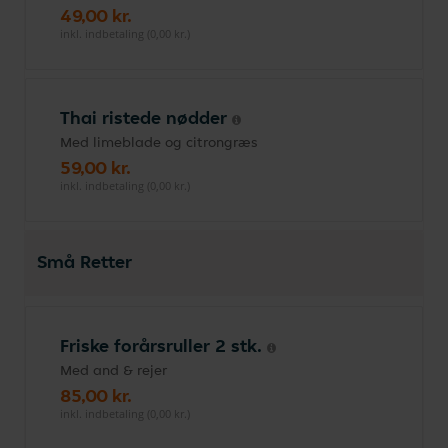
49,00 kr.
inkl. indbetaling (0,00 kr.)
Thai ristede nødder
Med limeblade og citrongræs
59,00 kr.
inkl. indbetaling (0,00 kr.)
Små Retter
Friske forårsruller 2 stk.
Med and & rejer
85,00 kr.
inkl. indbetaling (0,00 kr.)